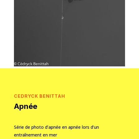
CEDRYCK BENITTAH
Apnée
Série de photo d’apnée en apnée lors d’un
entraînement
en mer