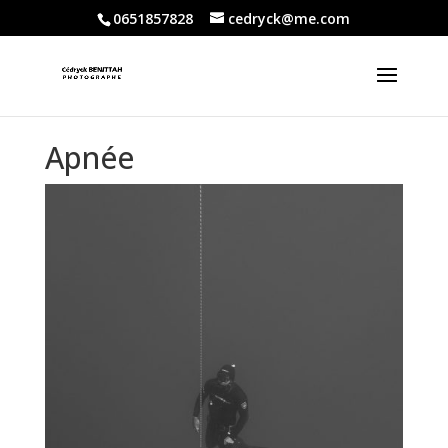
0651857828
cedryck@me.com
Apnée