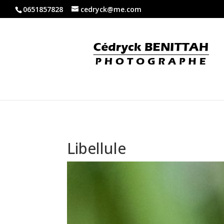
0651857828
cedryck@me.com
Libellule